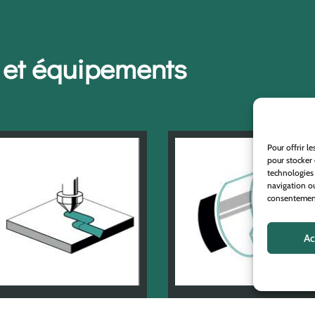
e et équipements
Pour offrir l
pour stocker 
technologies
navigation ou
consentement 
Ac
USINAGE
PLIAGE